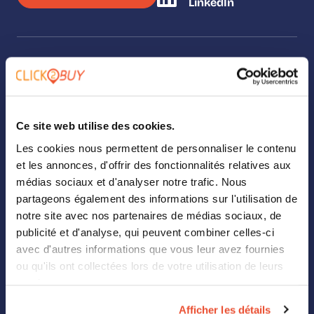
LinkedIn
SOLUTIONS
Our solutions
Ce site web utilise des cookies.
Where To Buy
Les cookies nous permettent de personnaliser le contenu
et les annonces, d'offrir des fonctionnalités relatives aux
Analytics
médias sociaux et d'analyser notre trafic. Nous
partageons également des informations sur l'utilisation de
Landing Page Builder
notre site avec nos partenaires de médias sociaux, de
Digital Shelf
publicité et d'analyse, qui peuvent combiner celles-ci
avec d'autres informations que vous leur avez fournies
Retail Media
ou qu'ils ont collectées lors de votre utilisation de leurs
services.
ABOUT US
Afficher les détails