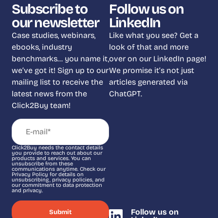
Subscribe to
Follow us on
our newsletter
LinkedIn
Case studies, webinars,
Like what you see? Get a
ebooks, industry
look of that and more
benchmarks… you name it,
over on our LinkedIn page!
we’ve got it! Sign up to our
We promise it’s not just
mailing list to receive the
articles generated via
latest news from the
ChatGPT.
Click2Buy team!
Click2Buy needs the contact details
you provide to reach out about our
products and services. You can
unsubscribe from these
communications anytime. Check our
Privacy Policy for details on
unsubscribing, privacy policies, and
our commitment to data protection
and privacy.
Follow us on