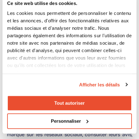
Ce site web utilise des cookies.
Analyser vos parcours d’achat
Les cookies nous permettent de personnaliser le contenu
et les annonces, d'offrir des fonctionnalités relatives aux
Nous vous conseillons donc de commencer par lister
médias sociaux et d'analyser notre trafic. Nous
vos points de contact avec vos clients et de les
partageons également des informations sur l'utilisation de
notre site avec nos partenaires de médias sociaux, de
cartographier pour avoir une vision claire de vos
publicité et d'analyse, qui peuvent combiner celles-ci
parcours d’achat. De cette manière, vous pourrez
avec d'autres informations que vous leur avez fournies
définir à quel moment du parcours vous pourrez
ou qu'ils ont collectées lors de votre utilisation de leurs
services.
adresser aux consommateurs des enquêtes,
Afficher les détails
sondages ou entretiens pour récolter leurs insights.
Ce qui vous aidera à identifier les points de contact à
Tout autoriser
privilégier pour une meilleure expérience client. Dans
la même logique, vous pouvez également surveiller
Personnaliser
les commentaires des consommateurs relatifs à votre
marque sur les réseaux sociaux, consulter leurs avis,