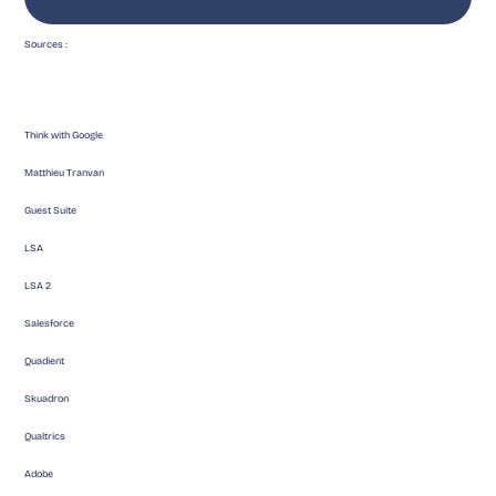
Sources :
Think with Google
Matthieu Tranvan
Guest Suite
LSA
LSA 2
Salesforce
Quadient
Skuadron
Qualtrics
Adobe