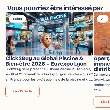
Vous pourriez être intéressé par
Salon
AI
Click2Buy au Global Piscine &
Aperç
Bien-être 2026 – Eurexpo Lyon
impac
distri
Click2Buy sera présent au Global Piscine & Bien-être,
les 18 et 19 novembre, à Eurexpo Lyon. Rendez-vous n°1
Ce mercred
en France pour les professionnels de la piscine et du…
Overviews 
recherche
deux…
Lire l'article
Lire l