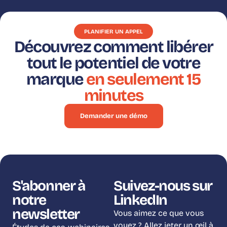
PLANIFIER UN APPEL
Découvrez comment libérer
tout le potentiel de votre
marque
en seulement 15
minutes
Demander une démo
S'abonner à
Suivez-nous sur
notre
LinkedIn
newsletter
Vous aimez ce que vous
voyez ? Allez jeter un œil à