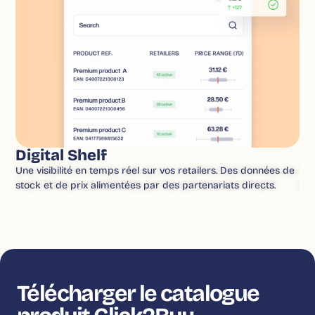
l’utilisation de
l’appareil. Vous
souhaitez créer vos
propres recettes ? Le
mode Expert vous
permet d’effectuer
manuellement vos
propres réglages.
Digital Shelf
Re
Une visibilité en temps réel sur vos retailers. Des données de
Acc
stock et de prix alimentées par des partenariats directs.
ann
Télécharger le catalogue