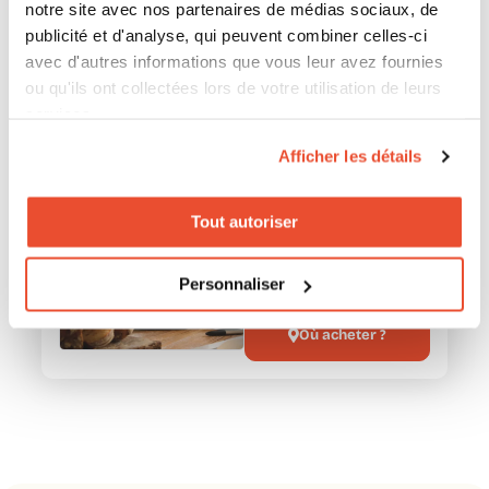
direct ?
notre site avec nos partenaires de médias sociaux, de
publicité et d'analyse, qui peuvent combiner celles-ci
Essayez notre solution et voyez par vous-
avec d'autres informations que vous leur avez fournies
même !
ou qu'ils ont collectées lors de votre utilisation de leurs
services.
Afficher les détails
Magimix Cook
Expert Connect
Tout autoriser
Multifonction et
compact, le robot
Personnaliser
cuiseur Cook Expert
connect de Magimix est
Où acheter ?
parfait pour tout réussir
de l’entrée au dessert,
idéal pour les novices
en cuisine comme pour
les experts! Il cuit,
coupe, mélange et