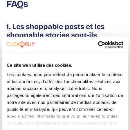
FAQs
1. Les shoppable posts et les
shoppable stories sont-ils
compatibles avec toutes les
plateformes de réseaux sociaux ?
Ce site web utilise des cookies.
Oui, les shoppable posts et les shoppable stories sont
Les cookies nous permettent de personnaliser le contenu
compatibles avec la plupart des principales
et les annonces, d'offrir des fonctionnalités relatives aux
plateformes de médias sociaux, y compris Instagram,
médias sociaux et d'analyser notre trafic. Nous
Facebook, Snapchat et Pinterest.
partageons également des informations sur l'utilisation de
notre site avec nos partenaires de médias sociaux, de
publicité et d'analyse, qui peuvent combiner celles-ci
avec d'autres informations que vous leur avez fournies
ou qu'ils ont collectées lors de votre utilisation de leurs
2. Les shoppable stories peuvent-
services.