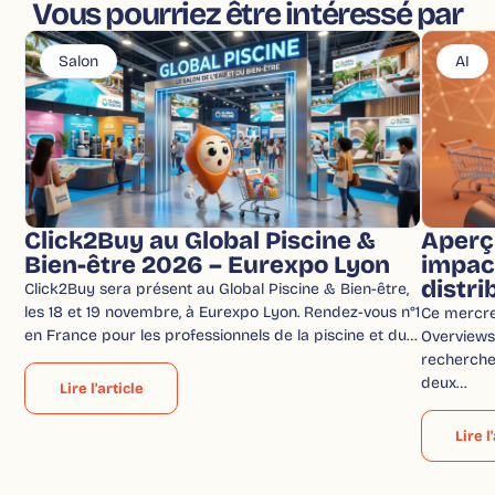
Vous pourriez être intéressé par
Salon
AI
Click2Buy au Global Piscine &
Aperç
Bien-être 2026 – Eurexpo Lyon
impac
distri
Click2Buy sera présent au Global Piscine & Bien-être,
les 18 et 19 novembre, à Eurexpo Lyon. Rendez-vous n°1
Ce mercred
en France pour les professionnels de la piscine et du…
Overviews 
recherche
deux…
Lire l'article
Lire l