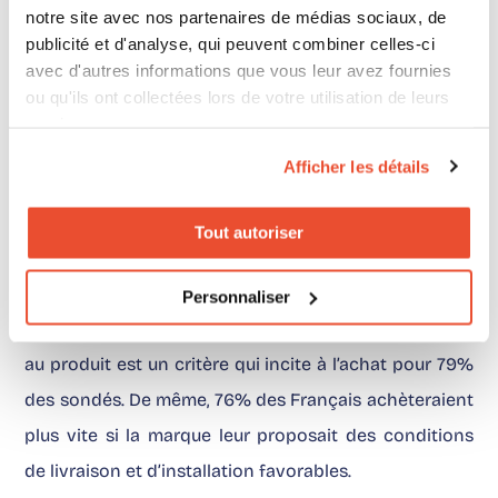
notre site avec nos partenaires de médias sociaux, de
publicité et d'analyse, qui peuvent combiner celles-ci
avec d'autres informations que vous leur avez fournies
Aujourd’hui votre client a un large choix de produits
ou qu'ils ont collectées lors de votre utilisation de leurs
et de modes d’achat qui lui sont proposés.
Il aura
services.
tendance à privilégier une marque qui lui permettra
Afficher les détails
d’avoir le produit qui l’intéresse le plus rapidement
possible, et avec le moins d’efforts à fournir.
C’est
Tout autoriser
pourquoi, lorsqu’il s’agit d’un achat de santé ou de
bien-être, les délais de livraison et/ou la proximité
Personnaliser
d’un point de vente pour pouvoir accéder rapidement
au produit est un critère qui incite à l’achat pour 79%
des sondés. De même, 76% des Français achèteraient
plus vite si la marque leur proposait des conditions
de livraison et d’installation favorables.