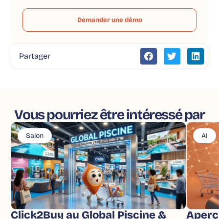
Demander une démo
Partager
Vous pourriez être intéressé par
Salon
AI
Click2Buy au Global Piscine &
Aperç