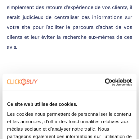
simplement des retours d’expérience de vos clients, il
serait judicieux de centraliser ces informations sur
votre site pour faciliter le parcours d’achat de vos
clients et leur éviter la recherche eux-mêmes de ces
avis.
Optimisez au maximum
l’expérience proposée à vos
clients
Ce site web utilise des cookies.
Les cookies nous permettent de personnaliser le contenu
Terme de plus en plus utilisé,
l’expérience client sous-
et les annonces, d'offrir des fonctionnalités relatives aux
entend ici tous les services additionnels qui
médias sociaux et d'analyser notre trafic. Nous
gravitent autour de l’achat de vos prospects.
partageons également des informations sur l'utilisation de