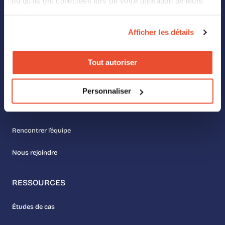
ou qu'ils ont collectées lors de votre utilisation de leurs
Landing Pages
services.
Afficher les détails
Digital Shelf
Retail Media
Tout autoriser
À PROPOS
Personnaliser
Nos valeurs
Rencontrer l’équipe
Nous rejoindre
RESSOURCES
Études de cas