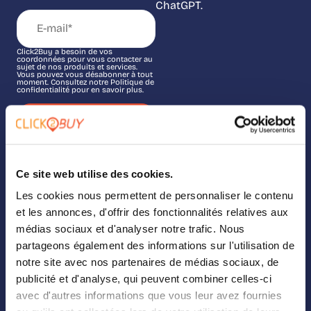
ChatGPT.
Click2Buy a besoin de vos
coordonnées pour vous contacter au
sujet de nos produits et services.
Vous pouvez vous désabonner à tout
moment. Consultez notre Politique de
confidentialité pour en savoir plus.
Suivez-nous sur
LinkedIn
Ce site web utilise des cookies.
Les cookies nous permettent de personnaliser le contenu
SOLUTIONS
et les annonces, d'offrir des fonctionnalités relatives aux
médias sociaux et d'analyser notre trafic. Nous
Nos solutions
partageons également des informations sur l'utilisation de
notre site avec nos partenaires de médias sociaux, de
Where To Buy
publicité et d'analyse, qui peuvent combiner celles-ci
Analytics
avec d'autres informations que vous leur avez fournies