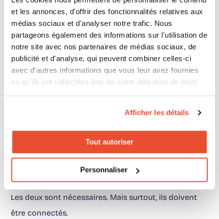
d’activation.
et les annonces, d'offrir des fonctionnalités relatives aux
médias sociaux et d'analyser notre trafic. Nous
partageons également des informations sur l'utilisation de
notre site avec nos partenaires de médias sociaux, de
Et c’est souvent ce qui manque : passer de la donnée
publicité et d'analyse, qui peuvent combiner celles-ci
à l’action.
avec d'autres informations que vous leur avez fournies
ou qu'ils ont collectées lors de votre utilisation de leurs
services.
Afficher les détails
Une prise de position claire
Tout autoriser
Choisir entre digital shelf et price intelligence, ça ne
marche pas.
Personnaliser
Les deux sont nécessaires. Mais surtout, ils doivent
être connectés.