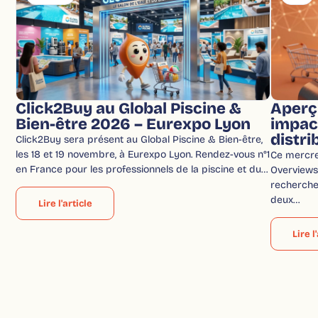
Click2Buy au Global Piscine &
Aperç
Bien-être 2026 – Eurexpo Lyon
impac
distri
Click2Buy sera présent au Global Piscine & Bien-être,
les 18 et 19 novembre, à Eurexpo Lyon. Rendez-vous n°1
Ce mercred
en France pour les professionnels de la piscine et du…
Overviews 
recherche
deux…
Lire l'article
Lire l