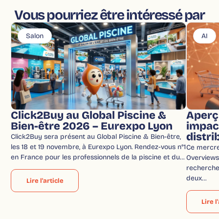
Vous pourriez être intéressé par
Salon
AI
Click2Buy au Global Piscine &
Aperç
Bien-être 2026 – Eurexpo Lyon
impac
distri
Click2Buy sera présent au Global Piscine & Bien-être,
les 18 et 19 novembre, à Eurexpo Lyon. Rendez-vous n°1
Ce mercred
en France pour les professionnels de la piscine et du…
Overviews 
recherche
deux…
Lire l'article
Lire l