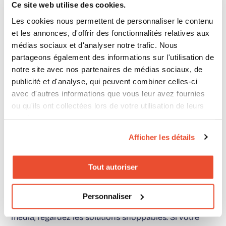
Ce site web utilise des cookies.
Les cookies nous permettent de personnaliser le contenu
et les annonces, d'offrir des fonctionnalités relatives aux
C’est là que
les KPI orientés intention
deviennent
médias sociaux et d'analyser notre trafic. Nous
essentiels. Ils permettent de passer d’une lecture de
partageons également des informations sur l'utilisation de
notre site avec nos partenaires de médias sociaux, de
trafic à une lecture de performance shopper
publicité et d'analyse, qui peuvent combiner celles-ci
marketing.
avec d'autres informations que vous leur avez fournies
ou qu'ils ont collectées lors de votre utilisation de leurs
services.
Afficher les détails
Ce qu’on recommande
concrètement
Tout autoriser
Avant de chercher une
alternative ChannelSight
,
Personnaliser
clarifiez le problème. Si votre besoin est surtout
média, regardez les solutions shoppables. Si votre