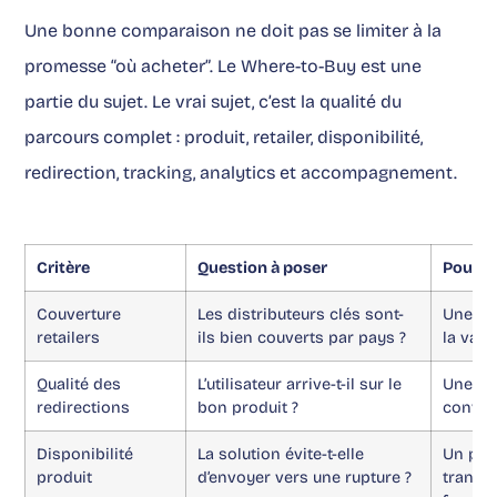
Une bonne comparaison ne doit pas se limiter à la
promesse “où acheter”. Le Where-to-Buy est une
partie du sujet. Le vrai sujet, c’est la qualité du
parcours complet : produit, retailer, disponibilité,
redirection, tracking, analytics et accompagnement.
Critère
Question à poser
Pourqu
Couverture
Les distributeurs clés sont-
Une ma
retailers
ils bien couverts par pays ?
la vale
Qualité des
L’utilisateur arrive-t-il sur le
Une pa
redirections
bon produit ?
conver
Disponibilité
La solution évite-t-elle
Un pro
produit
d’envoyer vers une rupture ?
transfo