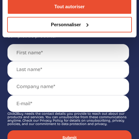
des produits Click2Buy
Tout autoriser
Vous voulez tout savoir sur notre solution et sur la
façon dont elle peut stimuler votre activité ?
Personnaliser
Remplissez ce formulaire et recevez notre catalogue
complet de produits.
Click2Buy needs the contact details you provide to reach out about our
products and services. You can unsubscribe from these communications
anytime. Check our Privacy Policy for details on unsubscribing, privacy
policies, and our commitment to data protection and privacy.