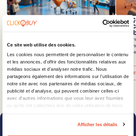
Click2Buy au Global Piscine &
Aperç
Bien-être 2026 – Eurexpo Lyon
impac
distri
Click2Buy sera présent au Global Piscine & Bien-être,
les 18 et 19 novembre, à Eurexpo Lyon. Rendez-vous n°1
Ce mercred
Ce site web utilise des cookies.
en France pour les professionnels de la piscine et du…
Overviews 
recherche
Les cookies nous permettent de personnaliser le contenu
deux…
Lire l'article
et les annonces, d'offrir des fonctionnalités relatives aux
médias sociaux et d'analyser notre trafic. Nous
Lire l
partageons également des informations sur l'utilisation de
notre site avec nos partenaires de médias sociaux, de
publicité et d'analyse, qui peuvent combiner celles-ci
avec d'autres informations que vous leur avez fournies
ou qu'ils ont collectées lors de votre utilisation de leurs
services.
Afficher les détails
Téléchargez le catalogue