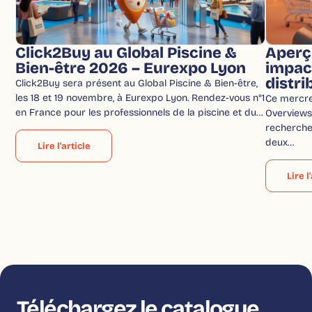
Click2Buy au Global Piscine &
Aperç
Bien-être 2026 – Eurexpo Lyon
impac
distri
Click2Buy sera présent au Global Piscine & Bien-être,
les 18 et 19 novembre, à Eurexpo Lyon. Rendez-vous n°1
Ce mercred
en France pour les professionnels de la piscine et du…
Overviews 
recherche
deux…
Lire l'article
Lire l
Téléchargez le catalogue