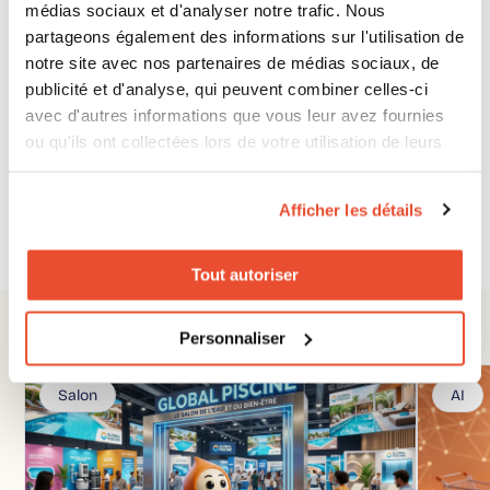
Prendre rendez-vous
médias sociaux et d'analyser notre trafic. Nous
partageons également des informations sur l'utilisation de
Vous voulez voir comment notre solution fonctionne
en direct ? Bloquez une démo avec nous dès
notre site avec nos partenaires de médias sociaux, de
aujourd’hui !
publicité et d'analyse, qui peuvent combiner celles-ci
avec d'autres informations que vous leur avez fournies
Demander une démo
ou qu'ils ont collectées lors de votre utilisation de leurs
services.
Afficher les détails
Partager
Tout autoriser
Personnaliser
Vous pourriez être intéressé par
Salon
AI