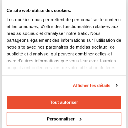
marques en distribution indirecte. Elles ne maîtrisent
Ce site web utilise des cookies.
pas toujours le panier final, mais elles peuvent mieux
Les cookies nous permettent de personnaliser le contenu
maîtriser le chemin qui y mène. Elles peuvent
et les annonces, d'offrir des fonctionnalités relatives aux
valoriser les retailers, leur envoyer un trafic plus
médias sociaux et d'analyser notre trafic. Nous
partageons également des informations sur l'utilisation de
qualifié, suivre les signaux d’achat et mieux défendre
notre site avec nos partenaires de médias sociaux, de
leurs investissements marketing.
publicité et d'analyse, qui peuvent combiner celles-ci
avec d'autres informations que vous leur avez fournies
ou qu'ils ont collectées lors de votre utilisation de leurs
C’est la différence entre une logique de monitoring et
services.
une logique de
pilotage Where-to-Buy
. La première
Afficher les détails
observe. La seconde aide à agir.
Tout autoriser
Personnaliser
Ce qu’on recommande