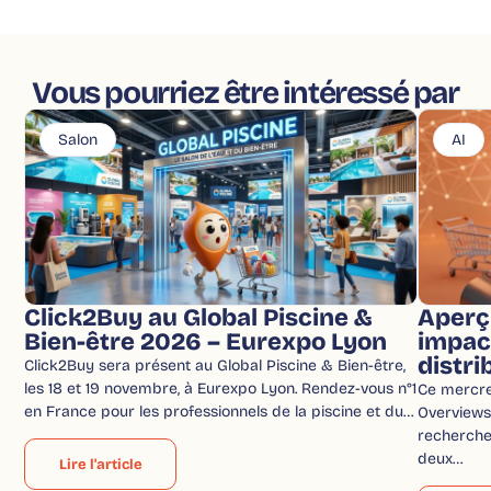
Vous pourriez être intéressé par
Salon
AI
Click2Buy au Global Piscine &
Aperç
Bien-être 2026 – Eurexpo Lyon
impac
distri
Click2Buy sera présent au Global Piscine & Bien-être,
les 18 et 19 novembre, à Eurexpo Lyon. Rendez-vous n°1
Ce mercred
en France pour les professionnels de la piscine et du…
Overviews 
recherche
deux…
Lire l'article