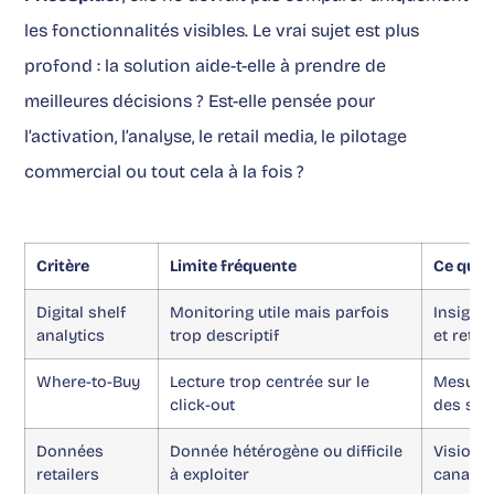
les fonctionnalités visibles. Le vrai sujet est plus
profond : la solution aide-t-elle à prendre de
meilleures décisions ? Est-elle pensée pour
l’activation, l’analyse, le retail media, le pilotage
commercial ou tout cela à la fois ?
Critère
Limite fréquente
Ce qu’il
Digital shelf
Monitoring utile mais parfois
Insights
analytics
trop descriptif
et retail
Where-to-Buy
Lecture trop centrée sur le
Mesure d
click-out
des sor
Données
Donnée hétérogène ou difficile
Vision c
retailers
à exploiter
canal e