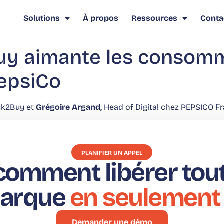
Solutions
À propos
Ressources
Conta
y aimante les consomm
PepsiCo
ick2Buy et
Grégoire Argand,
Head of Digital chez PEPSICO Fr
PLANIFIER UN APPEL
omment libérer tout 
marque
en seulement
Demander une démo