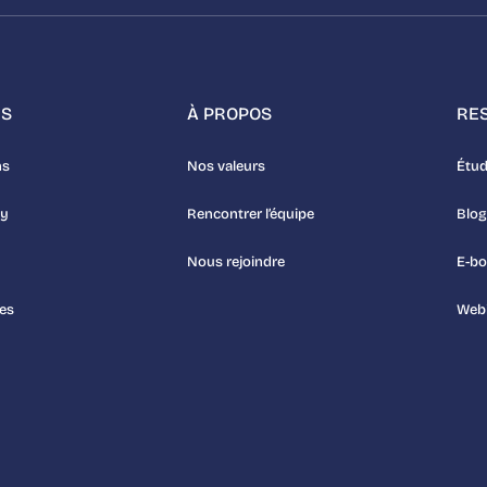
NS
À PROPOS
RE
ns
Nos valeurs
Étud
uy
Rencontrer l’équipe
Blog
Nous rejoindre
E-b
es
Webi