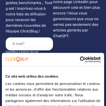
notre page LinkedIn pour
guides, benchmarks… Tout
découvrir cela et bien plus
y est ! Inscrivez-vous à
encore ! Nous vous
notre liste de diffusion
garantissons que vous ne
pour recevoir les
verrez pas seulement des
dernières nouvelles de
articles générés par
l’équipe Click2Buy !
ChatGPT.
Click2Buy a besoin de vos
coordonnées pour vous contacter au
sujet de nos produits et services.
Vous pouvez vous désabonner à tout
moment. Consultez notre Politique de
confidentialité pour en savoir plus.
Suivez-nous sur
Ce site web utilise des cookies.
LinkedIn
Les cookies nous permettent de personnaliser le contenu
et les annonces, d'offrir des fonctionnalités relatives aux
médias sociaux et d'analyser notre trafic. Nous
partageons également des informations sur l'utilisation de
SOLUTIONS