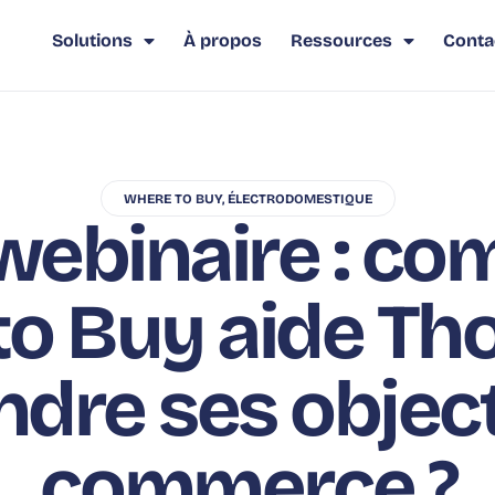
Solutions
À propos
Ressources
Conta
WHERE TO BUY
,
ÉLECTRODOMESTIQUE
webinaire : co
to Buy aide Th
ndre ses object
commerce ?