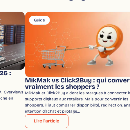
Guide
26 :
MikMak vs Click2Buy : qui conver
vraiment les shoppers ?
 AI Overviews
MikMak et Click2Buy aident les marques à connecter l
rche en
supports digitaux aux retailers. Mais pour convertir les
shoppers, il faut comparer disponibilité, redirection, ana
intention d’achat et pilotage…
Lire l'article