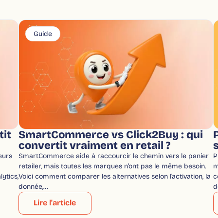
Guide
tit
SmartCommerce vs Click2Buy : qui
convertit vraiment en retail ?
s
eurs
SmartCommerce aide à raccourcir le chemin vers le panier
P
retailer, mais toutes les marques n’ont pas le même besoin.
m
lytics,
Voici comment comparer les alternatives selon l’activation, la
c
donnée,…
d
Lire l'article