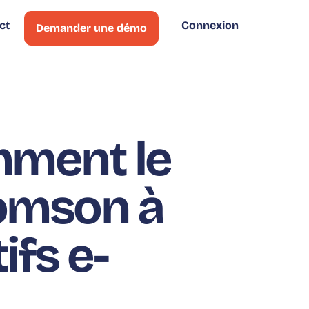
ct
Connexion
Demander une démo
mment le
omson à
ifs e-