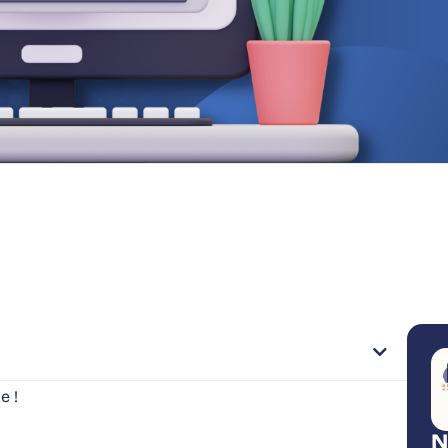
e !
N