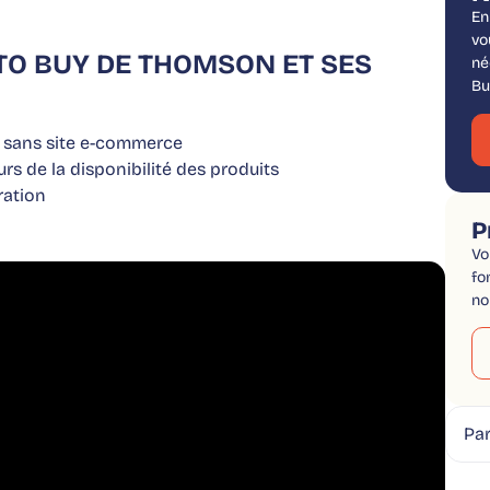
En
vo
TO BUY DE THOMSON ET SES
né
Bu
 sans site e-commerce
 de la disponibilité des produits
ration
P
Vo
fo
no
Par