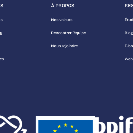
NS
À PROPOS
RE
ns
Nos valeurs
Étud
uy
Rencontrer l’équipe
Blog
Nous rejoindre
E-b
es
Webi