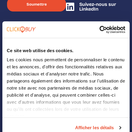
Suivez-nous sur
LinkedIn
SOLUTIONS
Ce site web utilise des cookies.
Nos solutions
Les cookies nous permettent de personnaliser le contenu
Where To Buy
et les annonces, d'offrir des fonctionnalités relatives aux
médias sociaux et d'analyser notre trafic. Nous
Analytics
partageons également des informations sur l'utilisation de
notre site avec nos partenaires de médias sociaux, de
Landing Pages
publicité et d'analyse, qui peuvent combiner celles-ci
avec d'autres informations que vous leur avez fournies
Digital Shelf
ou qu'ils ont collectées lors de votre utilisation de leurs
services.
Retail Media
Afficher les détails