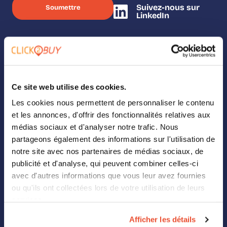
Suivez-nous sur
LinkedIn
SOLUTIONS
Ce site web utilise des cookies.
Nos solutions
Les cookies nous permettent de personnaliser le contenu
Where To Buy
et les annonces, d'offrir des fonctionnalités relatives aux
médias sociaux et d'analyser notre trafic. Nous
Analytics
partageons également des informations sur l'utilisation de
notre site avec nos partenaires de médias sociaux, de
Landing Pages
publicité et d'analyse, qui peuvent combiner celles-ci
avec d'autres informations que vous leur avez fournies
Digital Shelf
ou qu'ils ont collectées lors de votre utilisation de leurs
services.
Retail Media
Afficher les détails