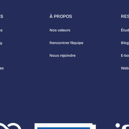
NS
À PROPOS
RE
ns
Nos valeurs
Étud
uy
Rencontrer l’équipe
Blog
Nous rejoindre
E-b
es
Webi