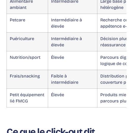
Alimentaire
Intermédiaire
Large base prod
ambiant
hétérogène
Petcare
Intermédiaire à
Recherche orien
élevée
appétence e-c
Puériculture
Intermédiaire à
Décision plus i
élevée
réassurance
Nutrition/sport
Élevée
Parcours digitau
logique de com
Frais/snacking
Faible à
Distribution ph
intermédiaire
couverture plus 
Petit équipement
Élevée
Produits mieux 
lié FMCG
parcours plus p
Ce que le click-out dit