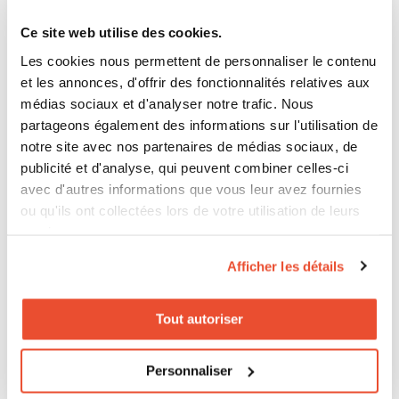
C’est là qu’une logique de where to buy bien pilotée
Ce site web utilise des cookies.
devient plus utile qu’un simple store locator. Une
Les cookies nous permettent de personnaliser le contenu
marque doit savoir non seulement combien
et les annonces, d'offrir des fonctionnalités relatives aux
d’enseignes elle active, mais lesquelles performent,
médias sociaux et d'analyser notre trafic. Nous
lesquelles décrochent, et où la présence produit
partageons également des informations sur l'utilisation de
notre site avec nos partenaires de médias sociaux, de
devient insuffisante. C’est aussi pour cela que
la
publicité et d'analyse, qui peuvent combiner celles-ci
disponibilité produit
doit être reliée à la couverture,
avec d'autres informations que vous leur avez fournies
pas gérée à part.
ou qu'ils ont collectées lors de votre utilisation de leurs
services.
Afficher les détails
Ce que les marques
Tout autoriser
européennes doivent en
tirer
Personnaliser