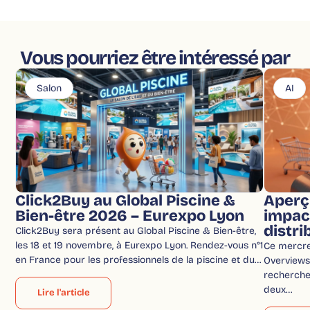
Vous pourriez être intéressé par
Salon
AI
Click2Buy au Global Piscine &
Aperç
Bien-être 2026 – Eurexpo Lyon
impac
distri
Click2Buy sera présent au Global Piscine & Bien-être,
les 18 et 19 novembre, à Eurexpo Lyon. Rendez-vous n°1
Ce mercred
en France pour les professionnels de la piscine et du…
Overviews 
recherche
deux…
Lire l'article