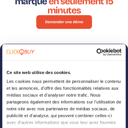
marque
en seulement 15
minutes
Demander une démo
S'abonner à
Suivez-nous sur
notre
LinkedIn
Ce site web utilise des cookies.
newsletter
Vous aimez ce que vous
Les cookies nous permettent de personnaliser le contenu
voyez ? Allez jeter un œil à
Études de cas, webinaires,
et les annonces, d'offrir des fonctionnalités relatives aux
notre page LinkedIn pour
guides, benchmarks… Tout
médias sociaux et d'analyser notre trafic. Nous
découvrir cela et bien plus
y est ! Inscrivez-vous à
partageons également des informations sur l'utilisation de
encore ! Nous vous
notre liste de diffusion
notre site avec nos partenaires de médias sociaux, de
garantissons que vous ne
pour recevoir les
publicité et d'analyse, qui peuvent combiner celles-ci
verrez pas seulement des
dernières nouvelles de
avec d'autres informations que vous leur avez fournies
articles générés par
l’équipe Click2Buy !