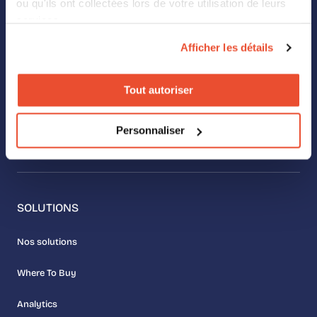
ou qu'ils ont collectées lors de votre utilisation de leurs
ChatGPT.
services.
Afficher les détails
Click2Buy a besoin de vos
coordonnées pour vous contacter au
sujet de nos produits et services.
Vous pouvez vous désabonner à tout
moment. Consultez notre Politique de
Tout autoriser
confidentialité pour en savoir plus.
Suivez-nous sur
Personnaliser
LinkedIn
SOLUTIONS
Nos solutions
Where To Buy
Analytics