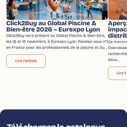
Click2Buy au Global Piscine &
Aperç
Bien-être 2026 – Eurexpo Lyon
impac
distri
Click2Buy sera présent au Global Piscine & Bien-être,
les 18 et 19 novembre, à Eurexpo Lyon. Rendez-vous n°1
Ce mercred
en France pour les professionnels de la piscine et du…
Overviews 
recherche
deux…
Lire l'article
Lire l