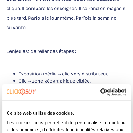
clique. Il compare les enseignes. Il se rend en magasin
plus tard. Parfois le jour même. Parfois la semaine
suivante.
L’enjeu est de relier ces étapes :
Exposition média → clic vers distributeur.
Clic → zone géographique ciblée.
Zone → estimation de visites incrémentales.
Visites → évolution des ventes quand la donnée
est disponible.
Ce chaînage permet une vraie
analyse parcours
Ce site web utilise des cookies.
client offline
. Pas parfaite. Mais actionnable.
Les cookies nous permettent de personnaliser le contenu
et les annonces, d'offrir des fonctionnalités relatives aux