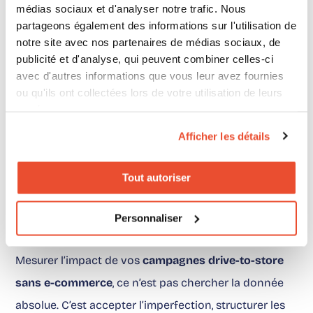
médias sociaux et d'analyser notre trafic. Nous
Position claire : si vous ne reliez pas vos campagnes à
partageons également des informations sur l'utilisation de
notre site avec nos partenaires de médias sociaux, de
un point de redirection mesurable, vous faites de la
publicité et d'analyse, qui peuvent combiner celles-ci
visibilité, pas du business. À l’inverse, dès que vous
avec d'autres informations que vous leur avez fournies
connectez vos activations à vos partenaires retail
ou qu'ils ont collectées lors de votre utilisation de leurs
services.
avec un suivi précis des flux, vous entrez dans une
Afficher les détails
logique de
roi campagnes locales
défendable en
comité de direction. C’est exactement l’objectif visé
Tout autoriser
par toute stratégie de
campagnes drive-to-store
sans e-commerce
bien pilotée.
Personnaliser
Mesurer l’impact de vos
campagnes drive-to-store
sans e-commerce
, ce n’est pas chercher la donnée
absolue. C’est accepter l’imperfection, structurer les