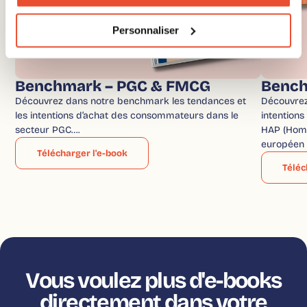
Personnaliser
Benchmark – PGC & FMCG
Bench
Découvrez dans notre benchmark les tendances et
Découvrez 
les intentions d’achat des consommateurs dans le
intention
secteur PGC….
HAP (Home
européen 
Télécharger l'e-book
Téléc
Vous voulez plus d'e-books
directement dans votre