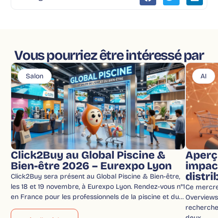
Vous pourriez être intéressé par
Salon
AI
Click2Buy au Global Piscine &
Aperç
Bien-être 2026 – Eurexpo Lyon
impac
distri
Click2Buy sera présent au Global Piscine & Bien-être,
les 18 et 19 novembre, à Eurexpo Lyon. Rendez-vous n°1
Ce mercred
en France pour les professionnels de la piscine et du…
Overviews 
recherche
deux…