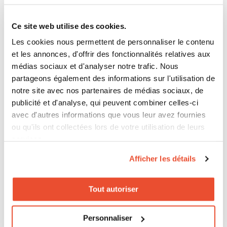
Stratégie de contenu
: Développez une solide
Ce site web utilise des cookies.
stratégie de contenu qui intègre à la fois le
contenu généré par les utilisateurs pour le
Les cookies nous permettent de personnaliser le contenu
Commerce Social et du contenu interactif
et les annonces, d'offrir des fonctionnalités relatives aux
engageant pour le Shoppable Media.
médias sociaux et d'analyser notre trafic. Nous
Intégration omnicanale
: Intégrez parfaitement
partageons également des informations sur l'utilisation de
votre Shoppable Media sur diverses
notre site avec nos partenaires de médias sociaux, de
plateformes, de votre site web aux sites
publicité et d'analyse, qui peuvent combiner celles-ci
partenaires, pour toucher un public plus large et
avec d'autres informations que vous leur avez fournies
optimiser vos efforts SEO.
ou qu'ils ont collectées lors de votre utilisation de leurs
Personnalisation et recommandations
:
services.
Exploitez les données des utilisateurs pour
Afficher les détails
fournir des recommandations de produits
personnalisées, améliorant l’expérience
utilisateur et favorisant la fidélité à la marque.
Tout autoriser
Publicité sur les médias sociaux
: Utilisez la
publicité sur les médias sociaux pour
Personnaliser
promouvoir vos campagnes de Commerce