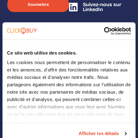
Suivez-nous sur
LinkedIn
SOLUTIONS
Ce site web utilise des cookies.
Nos solutions
Les cookies nous permettent de personnaliser le contenu
Where To Buy
et les annonces, d'offrir des fonctionnalités relatives aux
médias sociaux et d'analyser notre trafic. Nous
Analytics
partageons également des informations sur l'utilisation de
notre site avec nos partenaires de médias sociaux, de
Landing Pages
publicité et d'analyse, qui peuvent combiner celles-ci
avec d'autres informations que vous leur avez fournies
Digital Shelf
ou qu'ils ont collectées lors de votre utilisation de leurs
services.
Retail Media
Afficher les détails