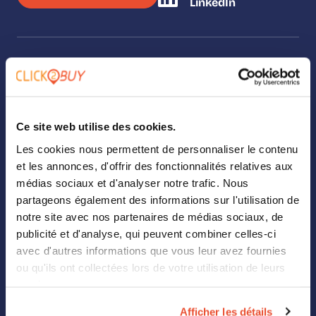
LinkedIn
SOLUTIONS
Our solutions
Ce site web utilise des cookies.
Where To Buy
Les cookies nous permettent de personnaliser le contenu
et les annonces, d'offrir des fonctionnalités relatives aux
Analytics
médias sociaux et d'analyser notre trafic. Nous
partageons également des informations sur l'utilisation de
Landing Page Builder
notre site avec nos partenaires de médias sociaux, de
Digital Shelf
publicité et d'analyse, qui peuvent combiner celles-ci
avec d'autres informations que vous leur avez fournies
Retail Media
ou qu'ils ont collectées lors de votre utilisation de leurs
services.
ABOUT US
Afficher les détails