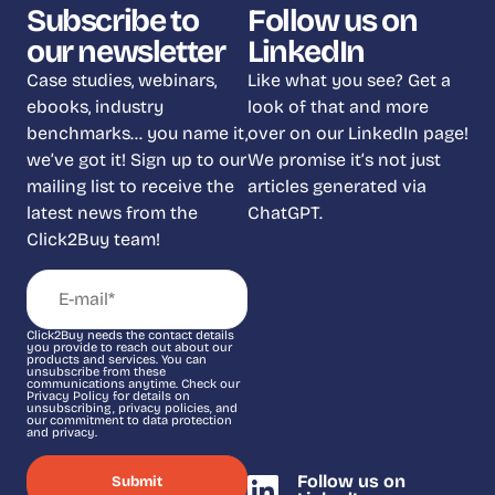
Subscribe to
Follow us on
our newsletter
LinkedIn
Case studies, webinars,
Like what you see? Get a
ebooks, industry
look of that and more
benchmarks… you name it,
over on our LinkedIn page!
we’ve got it! Sign up to our
We promise it’s not just
mailing list to receive the
articles generated via
latest news from the
ChatGPT.
Click2Buy team!
Click2Buy needs the contact details
you provide to reach out about our
products and services. You can
unsubscribe from these
communications anytime. Check our
Privacy Policy for details on
unsubscribing, privacy policies, and
our commitment to data protection
and privacy.
Follow us on