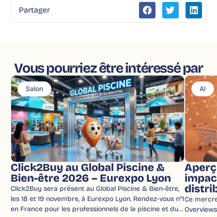
Partager
Vous pourriez être intéressé par
Salon
AI
Click2Buy au Global Piscine &
Aperç
Bien-être 2026 – Eurexpo Lyon
impac
distri
Click2Buy sera présent au Global Piscine & Bien-être,
les 18 et 19 novembre, à Eurexpo Lyon. Rendez-vous n°1
Ce mercred
en France pour les professionnels de la piscine et du…
Overviews 