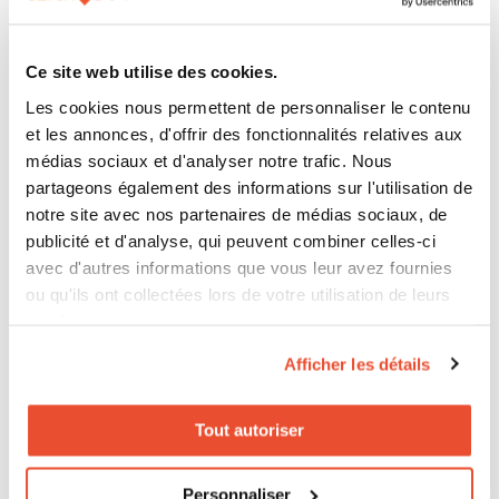
partenaires directement sur les supports de marque,
elle leur apporte un trafic qualifié et mesurable. Pour
Ce site web utilise des cookies.
les équipes commerciales, c’est un argument concret.
Les cookies nous permettent de personnaliser le contenu
et les annonces, d'offrir des fonctionnalités relatives aux
Pour les équipes marketing, c’est une manière de
médias sociaux et d'analyser notre trafic. Nous
relier visibilité et performance. Pour les équipes
partageons également des informations sur l'utilisation de
digitales, c’est un moyen de rendre le parcours plus
notre site avec nos partenaires de médias sociaux, de
publicité et d'analyse, qui peuvent combiner celles-ci
fluide.
avec d'autres informations que vous leur avez fournies
ou qu'ils ont collectées lors de votre utilisation de leurs
services.
C’est aussi pour cela que
mesurer l’impact réel des
Afficher les détails
campagnes drive-to-store
devient indispensable
quand la marque ne vend pas uniquement en direct.
Tout autoriser
Personnaliser