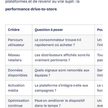
plateformes et de revenir au vrai sujet : la
performance drive-to-store
.
Critère
Question à poser
Pourqu
Parcours
Le consommateur trouve-t-il
Un par
utilisateur
rapidement où acheter ?
l’inten
Réseau
Les distributeurs affichés sont-ils
Tous l
retailers
vraiment pertinents ?
pas se
Données
Quels signaux sont remontés aux
Sans d
disponibles
équipes ?
limité
Activation
La plateforme s’intègre-t-elle aux
Le dri
média
campagnes ?
foncti
Optimisation
Peut-on améliorer le dispositif
Un bon
continue
dans le temps ?
avec l