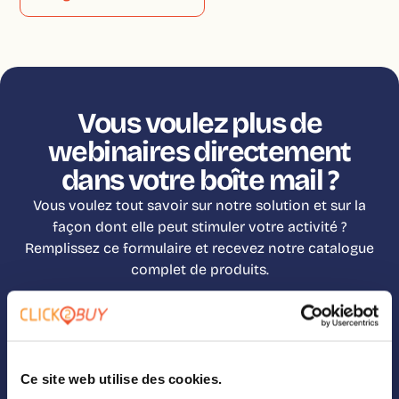
Vous voulez plus de
webinaires directement
dans votre boîte mail ?
Vous voulez tout savoir sur notre solution et sur la
façon dont elle peut stimuler votre activité ?
Remplissez ce formulaire et recevez notre catalogue
complet de produits.
Click2Buy s'engage à protéger et à respecter votre vie privée. Nous
n'utiliserons vos données personnelles que pour administrer votre compte
et vous fournir les produits et services demandés. Nous aimerions vous
contacter ponctuellement au sujet de nos produits et services, ainsi que
Ce site web utilise des cookies.
d'autres contenus susceptibles de vous intéresser. Si vous consentez à ce
que nous vous contactions à cette fin, veuillez nous indiquer votre moyen