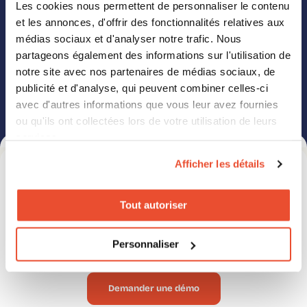
Les cookies nous permettent de personnaliser le contenu
de communication préféré en cochant la case correspondante ci-après :
J'accepte de recevoir d'autres communications de Click2Buy.
et les annonces, d'offrir des fonctionnalités relatives aux
Vous pouvez vous désabonner de ces communications à tout moment.
médias sociaux et d'analyser notre trafic. Nous
Consultez notre Politique de confidentialité pour en savoir plus sur nos
modalités de désabonnement, nos politiques de confidentialité et sur notre
partageons également des informations sur l'utilisation de
engagement vis-à-vis de la protection et du respect de la vie privée.
En cliquant sur « Envoyer » ci-dessous, vous autorisez l’entreprise Click2Buy
notre site avec nos partenaires de médias sociaux, de
à stocker et traiter les données personnelles soumises ci-dessus afin qu’elle
vous fournisse le contenu demandé.
publicité et d'analyse, qui peuvent combiner celles-ci
avec d'autres informations que vous leur avez fournies
ou qu'ils ont collectées lors de votre utilisation de leurs
services.
Afficher les détails
PLANIFIER UN APPEL
Découvrez comment libérer
Tout autoriser
tout le potentiel de votre
marque
en seulement 15
Personnaliser
minutes
Demander une démo