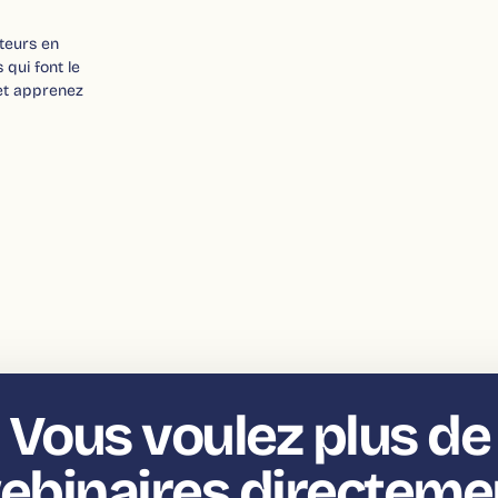
iteurs en
 qui font le
et apprenez
Vous voulez plus de
ebinaires directeme