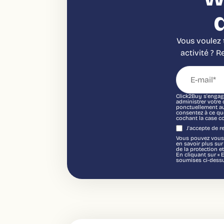
Vous voulez t
activité ? 
Click2Buy s'engage
administrer votre
ponctuellement au 
consentez à ce qu
cochant la case c
J'accepte de 
Vous pouvez vous 
en savoir plus su
de la protection et
En cliquant sur « 
soumises ci-dessu