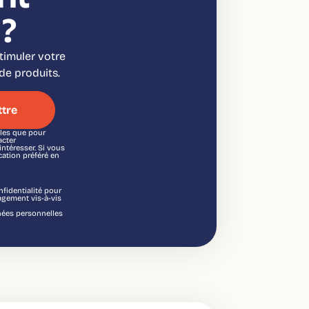
?
stimuler votre
de produits.
lles que pour
acter
ntéresser. Si vous
ation préféré en
fidentialité pour
agement vis-à-vis
nnées personnelles