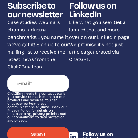
Subscribe to
Follow us on
our newsletter
LinkedIn
Case studies, webinars,
Like what you see? Get a
ebooks, industry
look of that and more
benchmarks… you name it,
over on our LinkedIn page!
we’ve got it! Sign up to our
We promise it’s not just
mailing list to receive the
articles generated via
latest news from the
ChatGPT.
Click2Buy team!
Click2Buy needs the contact details
you provide to reach out about our
products and services. You can
unsubscribe from these
communications anytime. Check our
Privacy Policy for details on
unsubscribing, privacy policies, and
our commitment to data protection
and privacy.
Follow us on