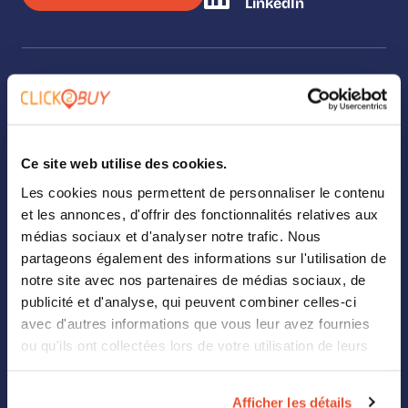
LinkedIn
SOLUTIONS
Our solutions
Ce site web utilise des cookies.
Where To Buy
Les cookies nous permettent de personnaliser le contenu
et les annonces, d'offrir des fonctionnalités relatives aux
Analytics
médias sociaux et d'analyser notre trafic. Nous
partageons également des informations sur l'utilisation de
Landing Page Builder
notre site avec nos partenaires de médias sociaux, de
Digital Shelf
publicité et d'analyse, qui peuvent combiner celles-ci
avec d'autres informations que vous leur avez fournies
Retail Media
ou qu'ils ont collectées lors de votre utilisation de leurs
services.
ABOUT US
Afficher les détails