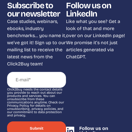
Subscribe to
Follow us on
our newsletter
LinkedIn
Case studies, webinars,
Like what you see? Get a
ebooks, industry
look of that and more
benchmarks… you name it,
over on our LinkedIn page!
we’ve got it! Sign up to our
We promise it’s not just
mailing list to receive the
articles generated via
latest news from the
ChatGPT.
Click2Buy team!
Click2Buy needs the contact details
you provide to reach out about our
products and services. You can
unsubscribe from these
communications anytime. Check our
Privacy Policy for details on
unsubscribing, privacy policies, and
our commitment to data protection
and privacy.
Follow us on