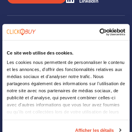
LinkedIn
SOLUTIONS
Our solutions
Ce site web utilise des cookies.
Where To Buy
Les cookies nous permettent de personnaliser le contenu
et les annonces, d'offrir des fonctionnalités relatives aux
Analytics
médias sociaux et d'analyser notre trafic. Nous
partageons également des informations sur l'utilisation de
Landing Page Builder
notre site avec nos partenaires de médias sociaux, de
Digital Shelf
publicité et d'analyse, qui peuvent combiner celles-ci
avec d'autres informations que vous leur avez fournies
Retail Media
ou qu'ils ont collectées lors de votre utilisation de leurs
services.
ABOUT US
Afficher les détails