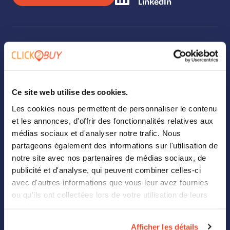
LinkedIn
SOLUTIONS
Our solutions
Ce site web utilise des cookies.
Where To Buy
Les cookies nous permettent de personnaliser le contenu
et les annonces, d'offrir des fonctionnalités relatives aux
Analytics
médias sociaux et d'analyser notre trafic. Nous
partageons également des informations sur l'utilisation de
Landing Page Builder
notre site avec nos partenaires de médias sociaux, de
Digital Shelf
publicité et d'analyse, qui peuvent combiner celles-ci
avec d'autres informations que vous leur avez fournies
Retail Media
ou qu'ils ont collectées lors de votre utilisation de leurs
services.
ABOUT US
Afficher les détails