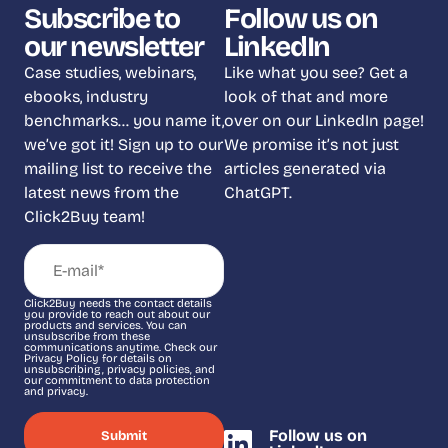
Subscribe to
Follow us on
our newsletter
LinkedIn
Case studies, webinars,
Like what you see? Get a
ebooks, industry
look of that and more
benchmarks… you name it,
over on our LinkedIn page!
we’ve got it! Sign up to our
We promise it’s not just
mailing list to receive the
articles generated via
latest news from the
ChatGPT.
Click2Buy team!
Click2Buy needs the contact details
you provide to reach out about our
products and services. You can
unsubscribe from these
communications anytime. Check our
Privacy Policy for details on
unsubscribing, privacy policies, and
our commitment to data protection
and privacy.
Follow us on