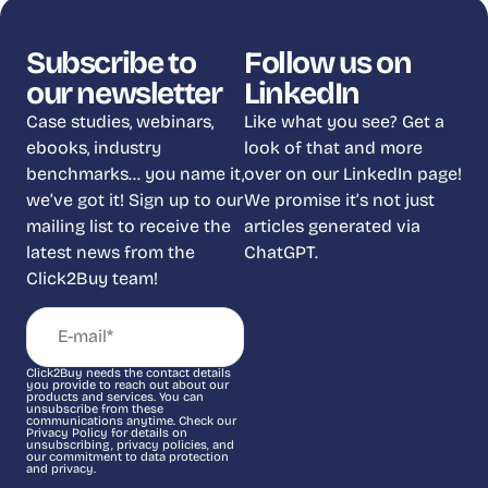
Subscribe to
Follow us on
our newsletter
LinkedIn
Case studies, webinars,
Like what you see? Get a
ebooks, industry
look of that and more
benchmarks… you name it,
over on our LinkedIn page!
we’ve got it! Sign up to our
We promise it’s not just
mailing list to receive the
articles generated via
latest news from the
ChatGPT.
Click2Buy team!
Click2Buy needs the contact details
you provide to reach out about our
products and services. You can
unsubscribe from these
communications anytime. Check our
Privacy Policy for details on
unsubscribing, privacy policies, and
our commitment to data protection
and privacy.