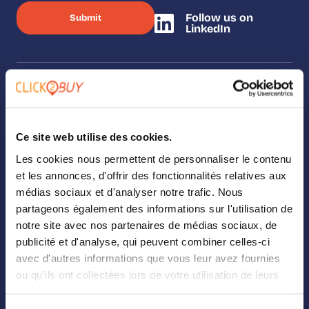
Follow us on
LinkedIn
SOLUTIONS
Our solutions
Ce site web utilise des cookies.
Les cookies nous permettent de personnaliser le contenu
Where To Buy
et les annonces, d'offrir des fonctionnalités relatives aux
médias sociaux et d'analyser notre trafic. Nous
Analytics
partageons également des informations sur l'utilisation de
Landing Page Builder
notre site avec nos partenaires de médias sociaux, de
publicité et d'analyse, qui peuvent combiner celles-ci
Digital Shelf
avec d'autres informations que vous leur avez fournies
ou qu'ils ont collectées lors de votre utilisation de leurs
Retail Media
services.