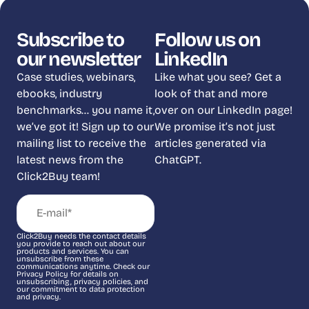
Subscribe to
Follow us on
our newsletter
LinkedIn
Case studies, webinars,
Like what you see? Get a
ebooks, industry
look of that and more
benchmarks… you name it,
over on our LinkedIn page!
we’ve got it! Sign up to our
We promise it’s not just
mailing list to receive the
articles generated via
latest news from the
ChatGPT.
Click2Buy team!
Click2Buy needs the contact details
you provide to reach out about our
products and services. You can
unsubscribe from these
communications anytime. Check our
Privacy Policy for details on
unsubscribing, privacy policies, and
our commitment to data protection
and privacy.