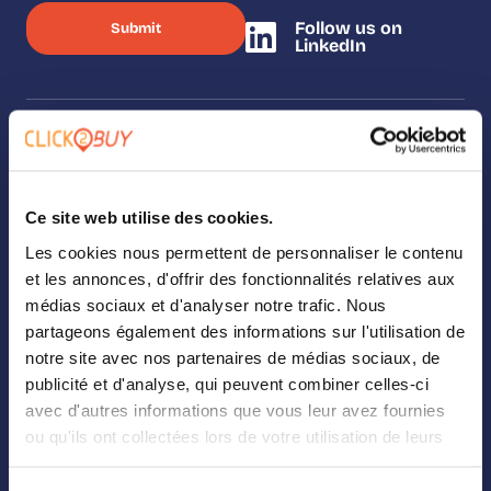
Follow us on
LinkedIn
SOLUTIONS
Our solutions
Ce site web utilise des cookies.
Les cookies nous permettent de personnaliser le contenu
Where To Buy
et les annonces, d'offrir des fonctionnalités relatives aux
médias sociaux et d'analyser notre trafic. Nous
Analytics
partageons également des informations sur l'utilisation de
Landing Page Builder
notre site avec nos partenaires de médias sociaux, de
publicité et d'analyse, qui peuvent combiner celles-ci
Digital Shelf
avec d'autres informations que vous leur avez fournies
ou qu'ils ont collectées lors de votre utilisation de leurs
Retail Media
services.