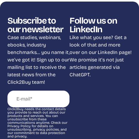
Subscribe to
Follow us on
our newsletter
LinkedIn
Case studies, webinars,
Like what you see? Get a
ebooks, industry
look of that and more
benchmarks… you name it,
over on our LinkedIn page!
we’ve got it! Sign up to our
We promise it’s not just
mailing list to receive the
articles generated via
latest news from the
ChatGPT.
Click2Buy team!
Click2Buy needs the contact details
you provide to reach out about our
products and services. You can
unsubscribe from these
communications anytime. Check our
Privacy Policy for details on
unsubscribing, privacy policies, and
our commitment to data protection
and privacy.