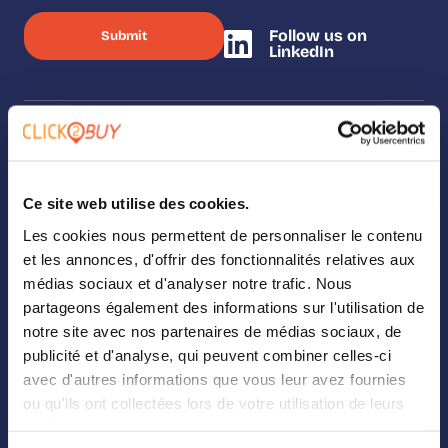
Follow us on
LinkedIn
SOLUTIONS
Our solutions
Ce site web utilise des cookies.
Les cookies nous permettent de personnaliser le contenu
Where To Buy
et les annonces, d'offrir des fonctionnalités relatives aux
médias sociaux et d'analyser notre trafic. Nous
Analytics
partageons également des informations sur l'utilisation de
notre site avec nos partenaires de médias sociaux, de
Landing Page Builder
publicité et d'analyse, qui peuvent combiner celles-ci
Digital Shelf
avec d'autres informations que vous leur avez fournies
ou qu'ils ont collectées lors de votre utilisation de leurs
Retail Media
services.